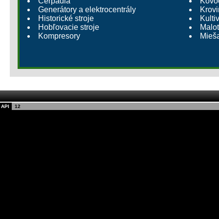
Čerpadlá
Kovoo
Generátory a elektrocentrály
Krovi
Historické stroje
Kulti
Hobľovacie stroje
Malot
Kompresory
Mieš
API
12