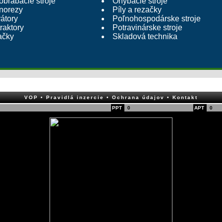
brábacie stroje
Ohýbacie stroje
norezy
Píly a rezačky
vátory
Poľnohospodárske stroje
raktory
Potravinárske stroje
ačky
Skladová technika
VOP
• Pravidlá inzercie
• Ochrana údajov
• Kontakt
PPT
0
APT
0