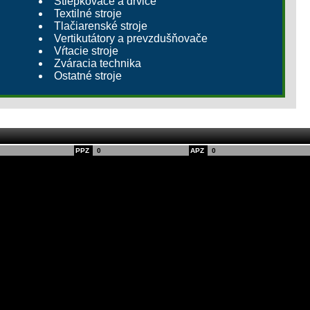
Štiepkovače a drviče
Textilné stroje
Tlačiarenské stroje
Vertikutátory a prevzdušňovače
Vŕtacie stroje
Zváracia technika
Ostatné stroje
PPZ
0
APZ
0