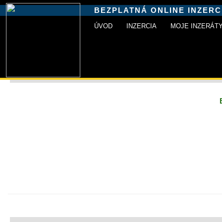
BEZPLATNÁ ONLINE INZERC
ÚVOD
INZERCIA
MOJE INZERÁT
INZERCIA+
»
Pridať inzerát
»
Zaradenie inzerátu
» Obsah inze