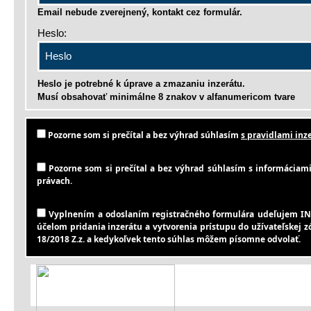
Email nebude zverejnený, kontakt cez formulár.
Heslo:
Heslo je potrebné k úprave a zmazaniu inzerátu.
Musí obsahovať minimálne 8 znakov v alfanumericom tvare
Pozorne som si prečítal a bez výhrad súhlasím
s pravidlami inze
Pozorne som si prečítal a bez výhrad súhlasím s informáciami 
právach.
Vyplnením a odoslaním registračného formulára udeľujem IN
účelom pridania inzerátu a vytvorenia prístupu do užívateľskej 
18/2018 Z.z. a kedykoľvek tento súhlas môžem písomne odvolať.