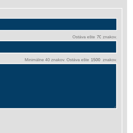
Ostáva ešte
znakov.
Minimálne 40 znakov. Ostáva ešte
znakov.