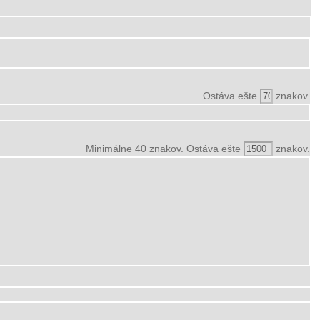
Ostáva ešte
znakov.
Minimálne 40 znakov. Ostáva ešte
znakov.