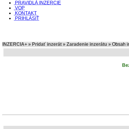
PRAVIDLÁ INZERCIE
VOP
KONTAKT
PRIHLÁSIŤ
INZERCIA+
»
Pridať inzerát
»
Zaradenie inzerátu
» Obsah i
Bez