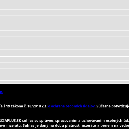
e.
 § 19 zákona č. 18/2018 Z.z.
o ochrane osobných údajov.
Súčasne potvrdzuje
CIAPLUS.SK súhlas so správou, spracovaním a uchovávaním osobných úda
rávu inzerátu. Súhlas je daný na dobu platnosti inzerátu a beriem na vedo