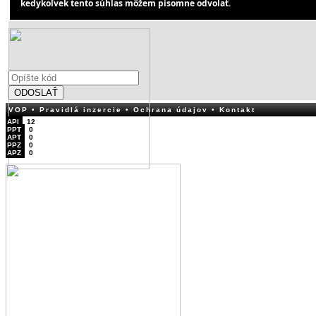
kedykoľvek tento súhlas môžem písomne odvolať.
ODOSLAŤ
VOP
• Pravidlá inzercie
• Ochrana údajov
• Kontakt
API
12
PPT
0
APT
0
PPZ
0
APZ
0