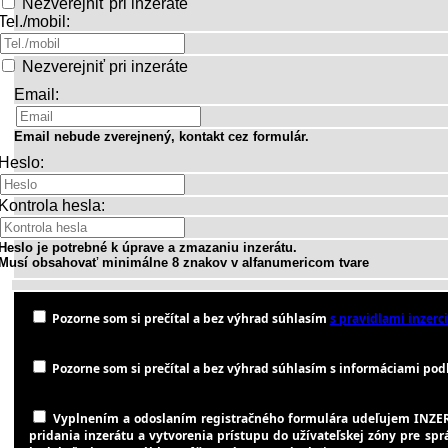
Nezverejniť pri inzeráte
Tel./mobil:
Nezverejniť pri inzeráte
Email:
Email nebude zverejnený, kontakt cez formulár.
Heslo:
Kontrola hesla:
Heslo je potrebné k úprave a zmazaniu inzerátu.
Musí obsahovať minimálne 8 znakov v alfanumericom tvare
Pozorne som si prečítal a bez výhrad súhlasím
s pravidlami inzerci
Pozorne som si prečítal a bez výhrad súhlasím s informáciami podľa
Vyplnením a odoslaním registračného formulára udeľujem INZER
pridania inzerátu a vytvorenia prístupu do užívateľskej zóny pre sp