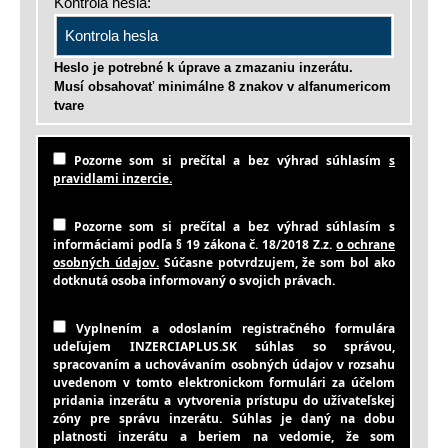
Kontrola hesla:
Heslo je potrebné k úprave a zmazaniu inzerátu.
Musí obsahovať minimálne 8 znakov v alfanumericom
tvare
Pozorne som si prečítal a bez výhrad súhlasím
s
pravidlami inzercie.
Pozorne som si prečítal a bez výhrad súhlasím s
informáciami podľa § 19 zákona č. 18/2018 Z.z.
o ochrane
osobných údajov.
Súčasne potvrdzujem, že som bol ako
dotknutá osoba informovaný o svojich právach.
Vyplnením a odoslaním registračného formulára
udeľujem INZERCIAPLUS.SK súhlas so správou,
spracovaním a uchovávaním osobných údajov v rozsahu
uvedenom v tomto elektronickom formulári za účelom
pridania inzerátu a vytvorenia prístupu do užívateľskej
zóny pre správu inzerátu. Súhlas je daný na dobu
platnosti inzerátu a beriem na vedomie, že som