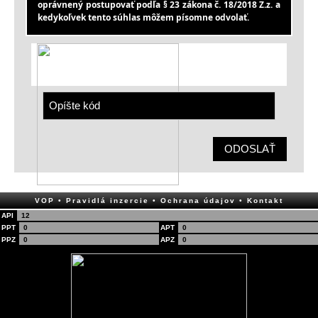
oprávnený postupovať podľa § 23 zákona č. 18/2018 Z.z. a
kedykoľvek tento súhlas môžem písomne odvolať.
ODOSLAŤ
VOP
• Pravidlá inzercie
• Ochrana údajov
• Kontakt
API
12
PPT
0
APT
0
PPZ
0
APZ
0