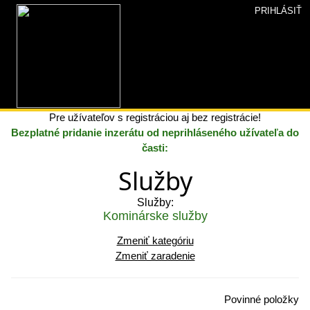
PRIHLÁSIŤ
INZERCIA+
»
Pridať inzerát
»
Zaradenie inzerátu
» Obsah
inzerátu
Pridať inzerát
Pre užívateľov s registráciou aj bez registrácie!
Bezplatné pridanie inzerátu od neprihláseného užívateľa do
časti:
Služby
Služby:
Kominárske služby
Zmeniť kategóriu
Zmeniť zaradenie
Povinné položky