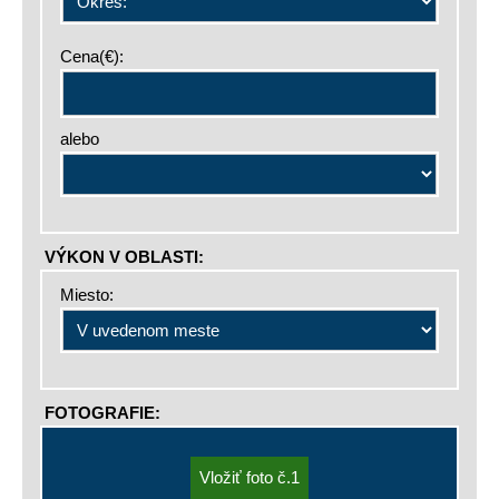
Cena(€):
alebo
VÝKON V OBLASTI:
Miesto:
FOTOGRAFIE: