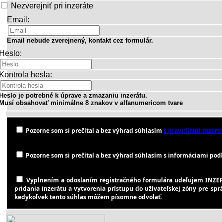
Nezverejniť pri inzeráte
Email:
Email nebude zverejnený, kontakt cez formulár.
Heslo:
Kontrola hesla:
Heslo je potrebné k úprave a zmazaniu inzerátu.
Musí obsahovať minimálne 8 znakov v alfanumericom tvare
Pozorne som si prečítal a bez výhrad súhlasím
s pravidlami inzerci
Pozorne som si prečítal a bez výhrad súhlasím s informáciami podľa
Vyplnením a odoslaním registračného formulára udeľujem INZER
pridania inzerátu a vytvorenia prístupu do užívateľskej zóny pre sp
kedykoľvek tento súhlas môžem písomne odvolať.