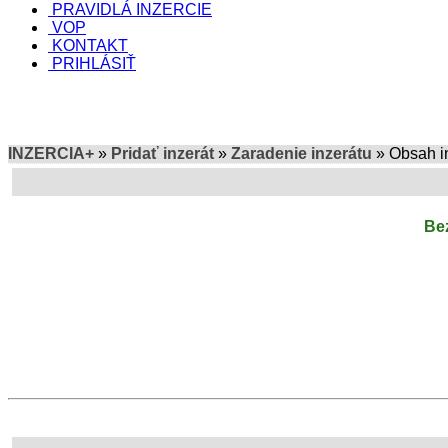
PRAVIDLÁ INZERCIE
VOP
KONTAKT
PRIHLÁSIŤ
INZERCIA+
»
Pridať inzerát
»
Zaradenie inzerátu
» Obsah i
Bez