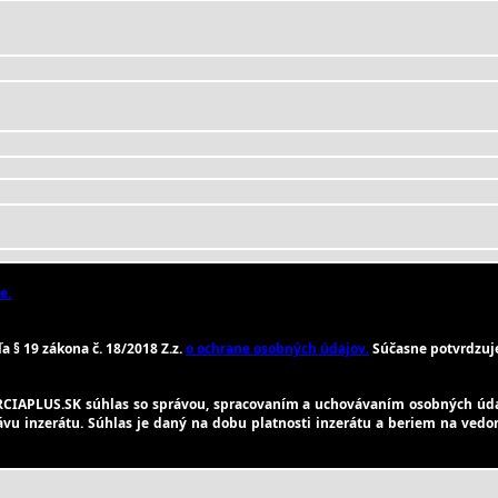
e.
 § 19 zákona č. 18/2018 Z.z.
o ochrane osobných údajov.
Súčasne potvrdzuje
CIAPLUS.SK súhlas so správou, spracovaním a uchovávaním osobných úda
rávu inzerátu. Súhlas je daný na dobu platnosti inzerátu a beriem na vedo