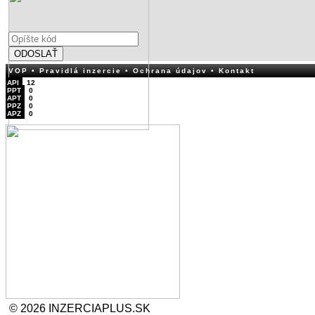
ODOSLAŤ
VOP
• Pravidlá inzercie
• Ochrana údajov
• Kontakt
API
12
PPT
0
APT
0
PPZ
0
APZ
0
© 2026 INZERCIAPLUS.SK