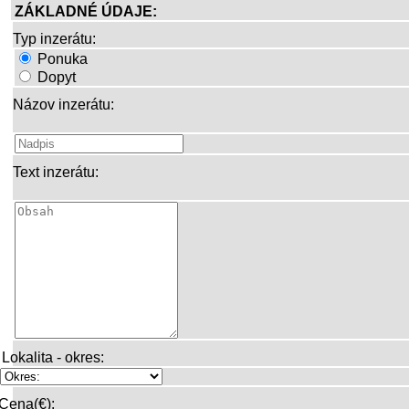
ZÁKLADNÉ ÚDAJE:
Typ inzerátu:
Ponuka
Dopyt
Názov inzerátu:
Text inzerátu:
Lokalita - okres:
Cena(€):