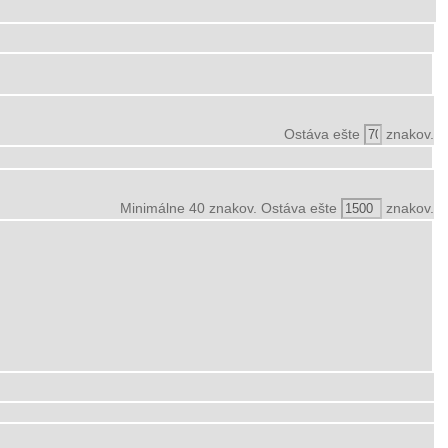
Ostáva ešte
znakov.
Minimálne 40 znakov. Ostáva ešte
znakov.