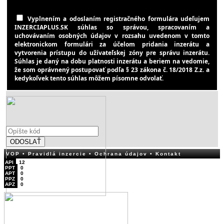
Vyplnením a odoslaním registračného formulára udeľujem
INZERCIAPLUS.SK súhlas so správou, spracovaním a
uchovávaním osobných údajov v rozsahu uvedenom v tomto
elektronickom formulári za účelom pridania inzerátu a
vytvorenia prístupu do užívateľskej zóny pre správu inzerátu.
Súhlas je daný na dobu platnosti inzerátu a beriem na vedomie,
že som oprávnený postupovať podľa § 23 zákona č. 18/2018 Z.z. a
kedykoľvek tento súhlas môžem písomne odvolať.
ODOSLAŤ
VOP
• Pravidlá inzercie
• Ochrana údajov
• Kontakt
API
12
PPT
0
APT
0
PPZ
0
APZ
0