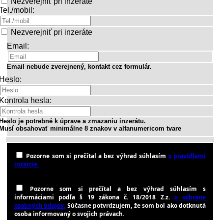
Nezverejniť pri inzeráte
Tel./mobil:
Nezverejniť pri inzeráte
Email:
Email nebude zverejnený, kontakt cez formulár.
Heslo:
Kontrola hesla:
Heslo je potrebné k úprave a zmazaniu inzerátu.
Musí obsahovať minimálne 8 znakov v alfanumericom tvare
Pozorne som si prečítal a bez výhrad súhlasím
s pravidlami
inzercie.
Pozorne som si prečítal a bez výhrad súhlasím s
informáciami podľa § 19 zákona č. 18/2018 Z.z.
o ochrane
osobných údajov.
Súčasne potvrdzujem, že som bol ako dotknutá
osoba informovaný o svojich právach.