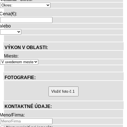
Cena(€):
alebo
VÝKON V OBLASTI:
Miesto:
FOTOGRAFIE:
KONTAKTNÉ ÚDAJE:
Meno/Firma: