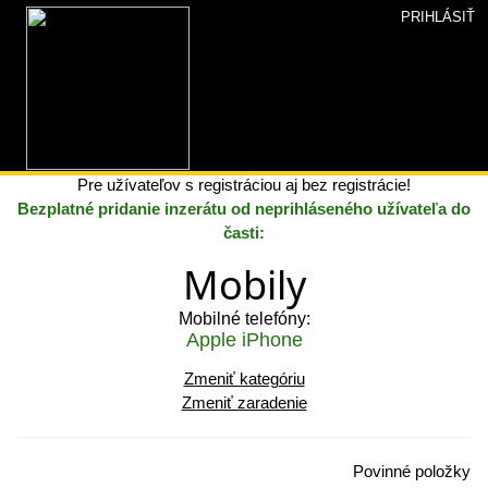
PRIHLÁSIŤ
INZERCIA+
»
Pridať inzerát
»
Zaradenie inzerátu
» Obsah
inzerátu
Pridať inzerát
Pre užívateľov s registráciou aj bez registrácie!
Bezplatné pridanie inzerátu od neprihláseného užívateľa do
časti:
Mobily
Mobilné telefóny:
Apple iPhone
Zmeniť kategóriu
Zmeniť zaradenie
Povinné položky