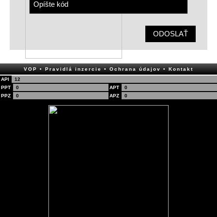
ODOSLAŤ
VOP
• Pravidlá inzercie
• Ochrana údajov
• Kontakt
API
12
PPT
0
APT
0
PPZ
0
APZ
0