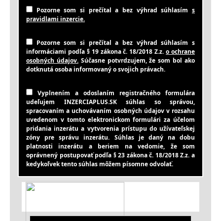
Pozorne som si prečítal a bez výhrad súhlasím
s
pravidlami inzercie.
Pozorne som si prečítal a bez výhrad súhlasím s
informáciami podľa § 19 zákona č. 18/2018 Z.z.
o ochrane
osobných údajov.
Súčasne potvrdzujem, že som bol ako
dotknutá osoba informovaný o svojich právach.
Vyplnením a odoslaním registračného formulára
udeľujem INZERCIAPLUS.SK súhlas so správou,
spracovaním a uchovávaním osobných údajov v rozsahu
uvedenom v tomto elektronickom formulári za účelom
pridania inzerátu a vytvorenia prístupu do užívateľskej
zóny pre správu inzerátu. Súhlas je daný na dobu
platnosti inzerátu a beriem na vedomie, že som
oprávnený postupovať podľa § 23 zákona č. 18/2018 Z.z. a
kedykoľvek tento súhlas môžem písomne odvolať.