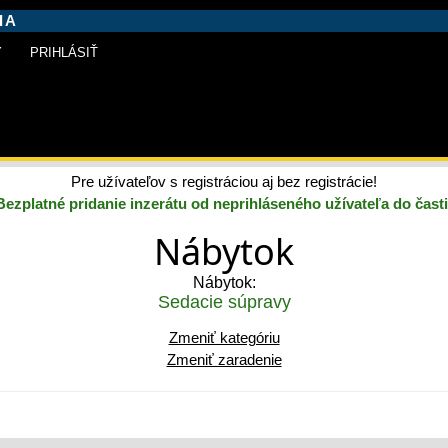
IA
Y
PRIHLÁSIŤ
rátu
Pridať inzerát
Pre užívateľov s registráciou aj bez registrácie!
Bezplatné pridanie inzerátu od neprihláseného užívateľa do časti
Nábytok
Nábytok:
Sedacie súpravy
Zmeniť kategóriu
Zmeniť zaradenie