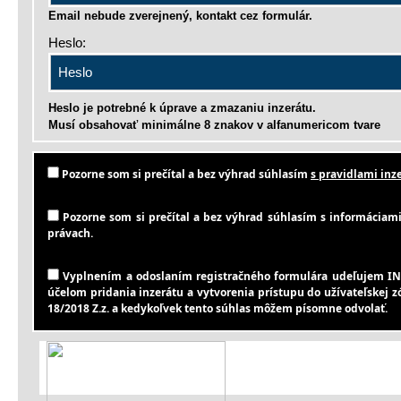
Email nebude zverejnený, kontakt cez formulár.
Heslo:
Heslo je potrebné k úprave a zmazaniu inzerátu.
Musí obsahovať minimálne 8 znakov v alfanumericom tvare
Pozorne som si prečítal a bez výhrad súhlasím
s pravidlami inze
Pozorne som si prečítal a bez výhrad súhlasím s informáciami 
právach.
Vyplnením a odoslaním registračného formulára udeľujem IN
účelom pridania inzerátu a vytvorenia prístupu do užívateľskej 
18/2018 Z.z. a kedykoľvek tento súhlas môžem písomne odvolať.