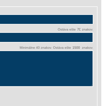
Ostáva ešte
znakov.
Minimálne 40 znakov. Ostáva ešte
znakov.