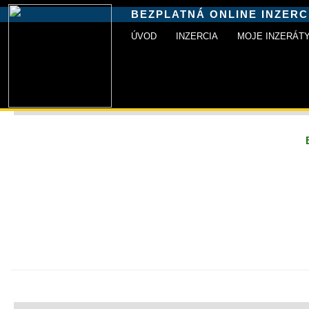
BEZPLATNÁ ONLINE INZERC
ÚVOD
INZERCIA
MOJE INZERÁT
INZERCIA+
»
Pridať inzerát
»
Zaradenie inzerátu
» Obsah inze