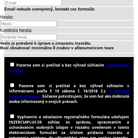
Email nebude zverejnený, kontakt cez formulár.
Heslo:
Kontrola hesla:
Heslo je potrebné k úprave a zmazaniu inzerátu.
Musí obsahovať minimálne 8 znakov v alfanumericom tvare
Pozorne som si prečítal a bez výhrad súhlasím
s pravidlami
inzercie.
Pozorne som si prečítal a bez výhrad súhlasím s
informáciami podľa § 19 zákona č. 18/2018 Z.z.
o ochrane
osobných údajov.
Súčasne potvrdzujem, že som bol ako dotknutá
osoba informovaný o svojich právach.
Vyplnením a odoslaním registračného formulára udeľujem
INZERCIAPLUS.SK súhlas so správou, spracovaním a
uchovávaním osobných údajov v rozsahu uvedenom v tomto
elektronickom formulári za účelom pridania inzerátu a
vytvorenia prístupu do užívateľskej zóny pre správu inzerátu.