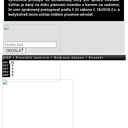
Súhlas je daný na dobu platnosti inzerátu a beriem na vedomie,
že som oprávnený postupovať podľa § 23 zákona č. 18/2018 Z.z. a
kedykoľvek tento súhlas môžem písomne odvolať.
ODOSLAŤ
VOP
• Pravidlá inzercie
• Ochrana údajov
• Kontakt
API
12
PPT
0
APT
0
PPZ
0
APZ
0